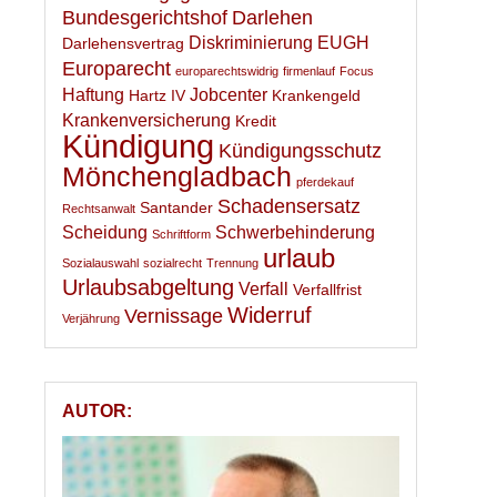
Bundesgerichtshof
Darlehen
Diskriminierung
EUGH
Darlehensvertrag
Europarecht
europarechtswidrig
firmenlauf
Focus
Haftung
Jobcenter
Hartz IV
Krankengeld
Krankenversicherung
Kredit
Kündigung
Kündigungsschutz
Mönchengladbach
pferdekauf
Schadensersatz
Santander
Rechtsanwalt
Scheidung
Schwerbehinderung
Schriftform
urlaub
Sozialauswahl
sozialrecht
Trennung
Urlaubsabgeltung
Verfall
Verfallfrist
Widerruf
Vernissage
Verjährung
AUTOR: