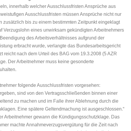
seln, innerhalb welcher Ausschlussfristen Ansprüche aus
weistufigen Ausschlussfristen müssen Ansprüche nicht nur
ern zusätzlich bis zu einem bestimmten Zeitpunkt eingeklagt
h auf Verzugslohn eines unwirksam gekündigten Arbeitnehmers
en Beendigung des Arbeitsverhältnisses aufgrund der
istung erbracht wurde, verlangte das Bundesarbeitsgericht
zt reicht nach dem Urteil des BAG vom 19.3.2008 (5 AZR
ge. Der Arbeitnehmer muss keine gesonderte
uhalten.
eitnehmer folgende Ausschlussfristen vorgesehen:
 ergeben, sind von den Vertragsschließenden binnen einer
ch geltend zu machen und im Falle ihrer Ablehnung durch die
uklagen. Eine spätere Geltendmachung ist ausgeschlossen.“
 der Arbeitnehmer gewann die Kündigungsschutzklage. Das
nehmer machte Annahmeverzugsvergütung für die Zeit nach