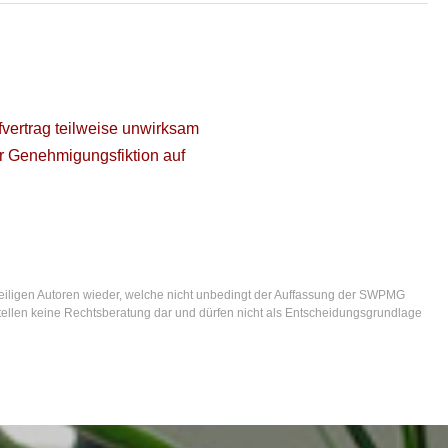
fvertrag teilweise unwirksam
 Genehmigungsfiktion auf
eiligen Autoren wieder, welche nicht unbedingt der Auffassung der SWPMG
. stellen keine Rechtsberatung dar und dürfen nicht als Entscheidungsgrundlage