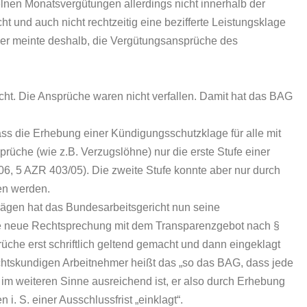
zelnen Monatsvergütungen allerdings nicht innerhalb der
ht und auch nicht rechtzeitig eine bezifferte Leistungsklage
ber meinte deshalb, die Vergütungsansprüche des
t. Die Ansprüche waren nicht verfallen. Damit hat das BAG
ss die Erhebung einer Kündigungsschutzklage für alle mit
he (wie z.B. Verzugslöhne) nur die erste Stufe einer
06, 5 AZR 403/05). Die zweite Stufe konnte aber nur durch
en werden.
trägen hat das Bundesarbeitsgericht nun seine
e neue Rechtsprechung mit dem Transparenzgebot nach §
üche erst schriftlich geltend gemacht und dann eingeklagt
chtskundigen Arbeitnehmer heißt das „so das BAG, dass jede
im weiteren Sinne ausreichend ist, er also durch Erhebung
S. einer Ausschlussfrist „einklagt“.