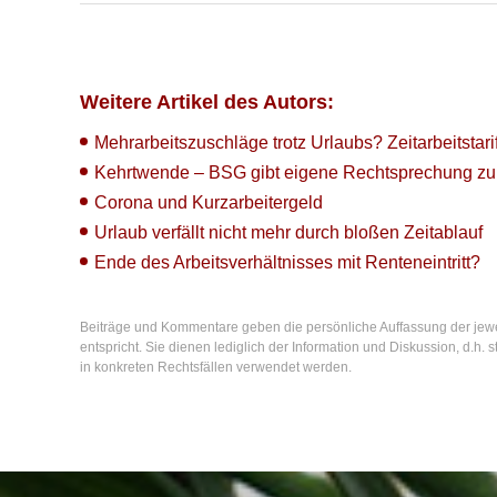
Weitere Artikel des Autors:
Mehrarbeitszuschläge trotz Urlaubs? Zeitarbeitstari
Kehrtwende – BSG gibt eigene Rechtsprechung zur
Corona und Kurzarbeitergeld
Urlaub verfällt nicht mehr durch bloßen Zeitablauf
Ende des Arbeitsverhältnisses mit Renteneintritt?
Beiträge und Kommentare geben die persönliche Auffassung der jew
entspricht. Sie dienen lediglich der Information und Diskussion, d.h
in konkreten Rechtsfällen verwendet werden.