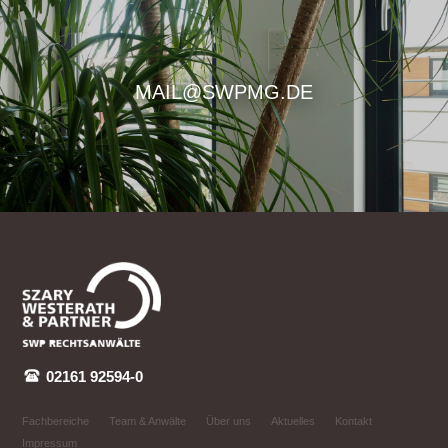
MAIL@SWPMG.DE
02161 92594-0
Fachbereiche
Team & Anwälte
Über uns
Aktuelles
Kontakt
Impressum