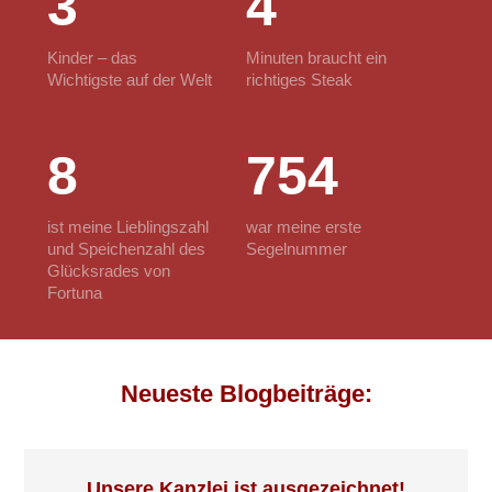
3
4
Kinder – das
Minuten braucht ein
Wichtigste auf der Welt
richtiges Steak
8
754
ist meine Lieblingszahl
war meine erste
und Speichenzahl des
Segelnummer
Glücksrades von
Fortuna
Neueste Blogbeiträge:
Unsere Kanzlei ist ausgezeichnet!