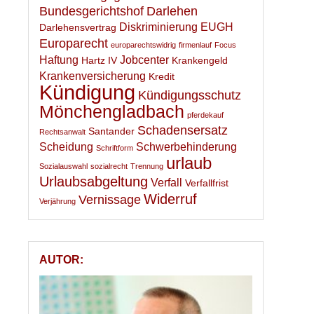
Bundesgerichtshof
Darlehen
Diskriminierung
EUGH
Darlehensvertrag
Europarecht
europarechtswidrig
firmenlauf
Focus
Haftung
Jobcenter
Hartz IV
Krankengeld
Krankenversicherung
Kredit
Kündigung
Kündigungsschutz
Mönchengladbach
pferdekauf
Schadensersatz
Santander
Rechtsanwalt
Scheidung
Schwerbehinderung
Schriftform
urlaub
Sozialauswahl
sozialrecht
Trennung
Urlaubsabgeltung
Verfall
Verfallfrist
Widerruf
Vernissage
Verjährung
AUTOR: