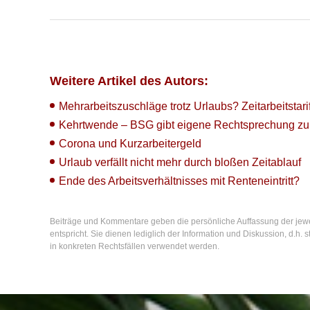
Weitere Artikel des Autors:
Mehrarbeitszuschläge trotz Urlaubs? Zeitarbeitstari
Kehrtwende – BSG gibt eigene Rechtsprechung zur
Corona und Kurzarbeitergeld
Urlaub verfällt nicht mehr durch bloßen Zeitablauf
Ende des Arbeitsverhältnisses mit Renteneintritt?
Beiträge und Kommentare geben die persönliche Auffassung der jew
entspricht. Sie dienen lediglich der Information und Diskussion, d.h
in konkreten Rechtsfällen verwendet werden.