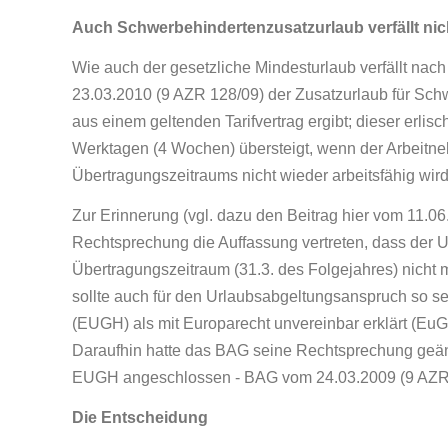
Auch Schwerbehindertenzusatzurlaub verfällt nic
Wie auch der gesetzliche Mindesturlaub verfällt na
23.03.2010 (9 AZR 128/09) der Zusatzurlaub für Schw
aus einem geltenden Tarifvertrag ergibt; dieser erlis
Werktagen (4 Wochen) übersteigt, wenn der Arbeitne
Übertragungszeitraums nicht wieder arbeitsfähig wird
Zur Erinnerung (vgl. dazu den Beitrag hier vom 11.06
Rechtsprechung die Auffassung vertreten, dass der Ur
Übertragungszeitraum (31.3. des Folgejahres) nicht 
sollte auch für den Urlaubsabgeltungsanspruch so s
(EUGH) als mit Europarecht unvereinbar erklärt (EuGH 
Daraufhin hatte das BAG seine Rechtsprechung geänd
EUGH angeschlossen - BAG vom 24.03.2009 (9 AZR 
Die Entscheidung