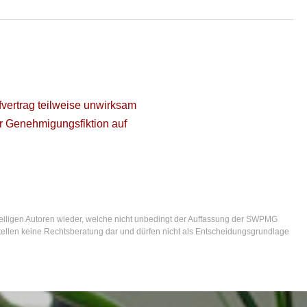
fvertrag teilweise unwirksam
 Genehmigungsfiktion auf
eiligen Autoren wieder, welche nicht unbedingt der Auffassung der SWPMG
. stellen keine Rechtsberatung dar und dürfen nicht als Entscheidungsgrundlage