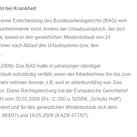
ht bei Krankheit
ch einer Entscheidung des Bundesarbeitsgerichts (BAG) vom
erbehinderte nicht. Anders der Urlaubsanspruch, der sich
cht, soweit er den gesetzlichen Mindesturlaub von 24
hmer nach Ablauf des Urlaubsjahres bzw. des
.
.2009): Das BAG hatte in jahrelanger ständiger
laub vollständig verfällt, wenn der Arbeitnehmer ihn bis zum
mehr nehmen konnte, z.B. weil er arbeitsunfähig war. Das
ein. Diese Rechtsprechung hat der Europäische Gerichtshof
vom 20.01.2009 (Rs.: C-350 u. 520/06, „Schultz-Hoff“).
ert und für den gesetzlichen Mindesturlaub sich dem
983/07) und 19.05.2009 (9 AZR 477/07).