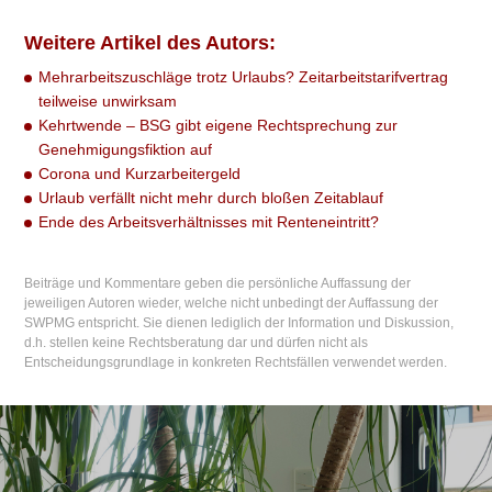
Weitere Artikel des Autors:
Mehrarbeitszuschläge trotz Urlaubs? Zeitarbeitstarifvertrag
teilweise unwirksam
Kehrtwende – BSG gibt eigene Rechtsprechung zur
Genehmigungsfiktion auf
Corona und Kurzarbeitergeld
Urlaub verfällt nicht mehr durch bloßen Zeitablauf
Ende des Arbeitsverhältnisses mit Renteneintritt?
Beiträge und Kommentare geben die persönliche Auffassung der
jeweiligen Autoren wieder, welche nicht unbedingt der Auffassung der
SWPMG entspricht. Sie dienen lediglich der Information und Diskussion,
d.h. stellen keine Rechtsberatung dar und dürfen nicht als
Entscheidungsgrundlage in konkreten Rechtsfällen verwendet werden.