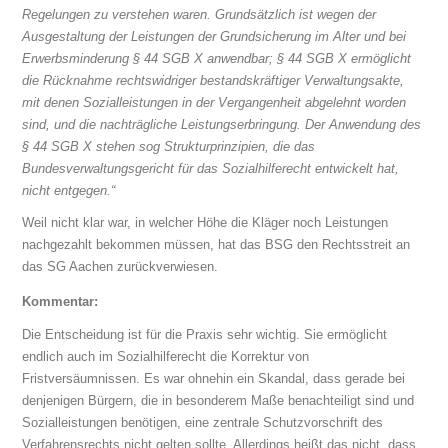
Regelungen zu verstehen waren. Grundsätzlich ist wegen der
Ausgestaltung der Leistungen der Grundsicherung im Alter und bei
Erwerbsminderung § 44 SGB X anwendbar; § 44 SGB X ermöglicht
die Rücknahme rechtswidriger bestandskräftiger Verwaltungsakte,
mit denen Sozialleistungen in der Vergangenheit abgelehnt worden
sind, und die nachträgliche Leistungserbringung. Der Anwendung des
§ 44 SGB X stehen sog Strukturprinzipien, die das
Bundesverwaltungsgericht für das Sozialhilferecht entwickelt hat,
nicht entgegen.“
Weil nicht klar war, in welcher Höhe die Kläger noch Leistungen
nachgezahlt bekommen müssen, hat das BSG den Rechtsstreit an
das SG Aachen zurückverwiesen.
Kommentar:
Die Entscheidung ist für die Praxis sehr wichtig. Sie ermöglicht
endlich auch im Sozialhilferecht die Korrektur von
Fristversäumnissen. Es war ohnehin ein Skandal, dass gerade bei
denjenigen Bürgern, die in besonderem Maße benachteiligt sind und
Sozialleistungen benötigen, eine zentrale Schutzvorschrift des
Verfahrensrechts nicht gelten sollte. Allerdings heißt das nicht, dass