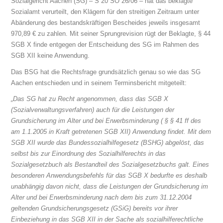
Sozialgericht Aachen (SG) – S 20 SO 26/06 – hat das beklagte
Sozialamt verurteilt, den Klägern für den streitigen Zeitraum unter
Abänderung des bestandskräftigen Bescheides jeweils insgesamt
970,89 € zu zahlen. Mit seiner Sprungrevision rügt der Beklagte, § 44
SGB X finde entgegen der Entscheidung des SG im Rahmen des
SGB XII keine Anwendung.
Das BSG hat die Rechtsfrage grundsätzlich genau so wie das SG
Aachen entschieden und in seinem Terminsbericht mitgeteilt:
„Das SG hat zu Recht angenommen, dass das SGB X
(Sozialverwaltungsverfahren) auch für die Leistungen der
Grundsicherung im Alter und bei Erwerbsminderung ( § § 41 ff des
am 1.1.2005 in Kraft getretenen SGB XII) Anwendung findet. Mit dem
SGB XII wurde das Bundessozialhilfegesetz (BSHG) abgelöst, das
selbst bis zur Einordnung des Sozialhilferechts in das
Sozialgesetzbuch als Bestandteil des Sozialgesetzbuchs galt. Eines
besonderen Anwendungsbefehls für das SGB X bedurfte es deshalb
unabhängig davon nicht, dass die Leistungen der Grundsicherung im
Alter und bei Erwerbsminderung nach dem bis zum 31.12.2004
geltenden Grundsicherungsgesetz (GSiG) bereits vor ihrer
Einbeziehung in das SGB XII in der Sache als sozialhilferechtliche