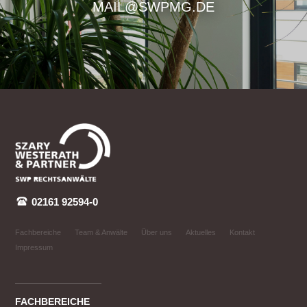
MAIL@SWPMG.DE
02161 92594-0
Fachbereiche
Team & Anwälte
Über uns
Aktuelles
Kontakt
Impressum
FACHBEREICHE