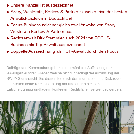
Unsere Kanzlei ist ausgezeichnet!
Szary, Westerath, Kerkow & Partner ist weiter eine der besten
Anwaltskanzleien in Deutschland
Focus-Business zeichnet gleich zwei Anwälte von Szary
Westerath Kerkow & Partner aus
Rechtsanwalt Dirk Stammler auch 2024 von FOCUS-
Business als Top-Anwalt ausgezeichnet
Doppelte Auszeichnung als TOP-Anwalt durch den Focus
Beiträge und Kommentare geben die persönliche Auffassung der
jeweiligen Autoren wieder, welche nicht unbedingt der Auffassung der
SWPMG entspricht. Sie dienen lediglich der Information und Diskussion,
d.h. stellen keine Rechtsberatung dar und dürfen nicht als
Entscheidungsgrundlage in konkreten Rechtsfällen verwendet werden.