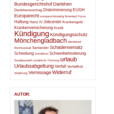
Bundesgerichtshof
Darlehen
Diskriminierung
EUGH
Darlehensvertrag
Europarecht
europarechtswidrig
firmenlauf
Focus
Haftung
Jobcenter
Hartz IV
Krankengeld
Krankenversicherung
Kredit
Kündigung
Kündigungsschutz
Mönchengladbach
pferdekauf
Schadensersatz
Santander
Rechtsanwalt
Scheidung
Schwerbehinderung
Schriftform
urlaub
Sozialauswahl
sozialrecht
Trennung
Urlaubsabgeltung
Verfall
Verfallfrist
Widerruf
Vernissage
Verjährung
AUTOR: