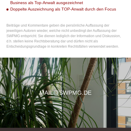
Business als Top-Anwalt ausgezeichnet
Doppelte Auszeichnung als TOP-Anwalt durch den Focus
Beiträge und Kommentare geben die persönliche Auffassung der
jeweiligen Autoren wieder, welche nicht unbedingt der Auffassung der
SWPMG entspricht. Sie dienen lediglich der Information und Diskussion,
d.h. stellen keine Rechtsberatung dar und dürfen nicht als
Entscheidungsgrundlage in konkreten Rechtsfällen verwendet werden.
MAIL@SWPMG.DE